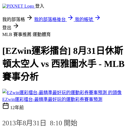
登入
我的部落格
我的部落格後台
我的帳號
登出
MLB 賽事推薦
運動體育
[EZwin運彩擂台] 8月31日休斯
頓太空人 vs 西雅圖水手 - MLB
賽事分析
EZwin運彩擂台-最精準最好玩的運動彩券賽事預測
12年前
2013年8月31日 8:10 開始