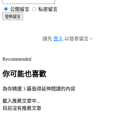
公開留言
私密留言
發佈留言
請先
登入
以發表留言。
Recommended
你可能也喜歡
為你精選 3 篇值得延伸閱讀的內容
載入推薦文章中...
目前沒有推薦文章