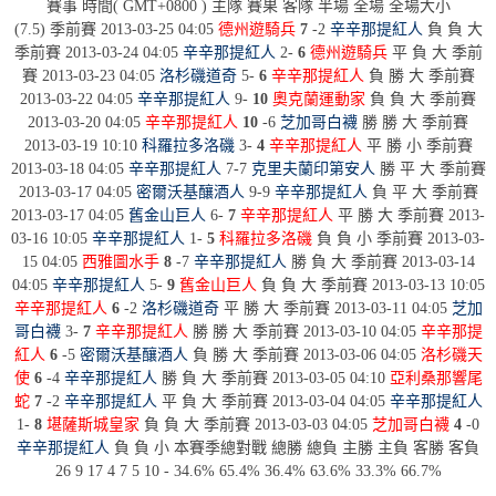
賽事 時間( GMT+0800 ) 主隊 賽果 客隊 半場 全場 全場大小
(7.5) 季前賽 2013-03-25 04:05
德州遊騎兵
7
-2
辛辛那提紅人
負 負 大
季前賽 2013-03-24 04:05
辛辛那提紅人
2-
6
德州遊騎兵
平 負 大 季前
賽 2013-03-23​​ 04:05
洛杉磯道奇
5-
6
辛辛那提紅人
負 勝 大 季前賽
2013-03-22 04:05
辛辛那提紅人
9-
10
奧克蘭運動家
負 負 大 季前賽
2013-03-20 04:05
辛辛那提紅人
10
-6
芝加哥白襪
勝 勝 大 季前賽
2013-03-19 10:10
科羅拉多​​洛磯
3-
4
辛辛那提紅人
平 勝 小 季前賽
2013-03-18 04:05
辛辛那提紅人
7-7
克里夫蘭印第安人
勝 平 大 季前賽
2013-03-17 04:05
密爾沃基釀酒人
9-9
辛辛那提紅人
負 平 大 季前賽
2013-03-17 04:05
舊金山巨人
6-
7
辛辛那提紅人
平 勝 大 季前賽 2013-
03-16 10:05
辛辛那提紅人
1-
5
科羅拉多​​洛磯
負 負 小 季前賽 2013-03-
15 04:05
西雅圖水手
8
-7
辛辛那提紅人
勝 負 大 季前賽 2013-03-14
04:05
辛辛那提紅人
5-
9
舊金山巨人
負 負 大 季前賽 2013-03-13 10:05
辛辛那提紅人
6
-2
洛杉磯道奇
平 勝 大 季前賽 2013-03-11 04:05
芝加
哥白襪
3-
7
辛辛那提紅人
勝 勝 大 季前賽 2013-03-10 04:05
辛辛那提
紅人
6
-5
密爾沃基釀酒人
負 勝 大 季前賽 2013-03-06 04:05
洛杉磯天
使
6
-4
辛辛那提紅人
勝 負 大 季前賽 2013-03-05 04:10
亞利桑那響尾
蛇
7
-2
辛辛那提紅人
平 負 大 季前賽 2013-03-04 04:05
辛辛那提紅人
1-
8
堪薩斯城皇家
負 負 大 季前賽 2013-03-03 04:05
芝加哥白襪
4
-0
辛辛那提紅人
負 負 小 本賽季總對戰 總勝 總負 主勝 主負 客勝 客負
26 9 17 4 7 5 10 - 34.6% 65.4% 36.4% 63.6% 33.3% 66.7%