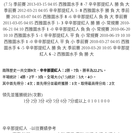
(7.5) 季前賽 2013-03-15 04:05 西雅圖水手
8
-7 辛辛那提紅人 勝 負 大
季前賽 2012-03-21 04:05 辛辛那提紅人 1-
8
西雅圖水手 勝 負 大 季前
賽 2012-03-07 04:05 西雅圖水手
8
-6 辛辛那提紅人 負 負 大 季前賽
2011-03-05 04:05 西雅圖水手 1-
3
辛辛那提紅人 勝 勝 小 常規賽 2010-
06-21 04:10 西雅圖水手
1
-0 辛辛那提紅人 負 負 小 常規賽 2010-06-20
10:10 西雅圖水手
5
-1 辛辛那提紅人 平 負 小 常規賽 2010-06-19 10:10
西雅圖水手
1
-0 辛辛那提紅人 平 負 小 季前賽 2010-03-27 04:05 西雅
圖水手
6
-5 辛辛那提紅人 勝 負 大 季前賽 2010-03-20 10:05 辛辛那提
紅人
6
-2 西雅圖水手 負 勝 大
兩隊歷史一共交鋒
9
次，
辛辛那提紅人：
2
勝，
7
負，勝率為
22.2%
。
半場統計：
4
勝，
2
平，
3
負。全場大小(7.5)統計：
5
大，
4
小。
其中首先得分：
4
次；首先得分並最終獲勝：
1
次。取得最高得分局：
2
次
領先並獲勝統計(次數)
1分 2分 3分 4分 5分 6分 7分或以上 0 1 0 1 0 0 0
辛辛那提紅人 -以往賽績參考