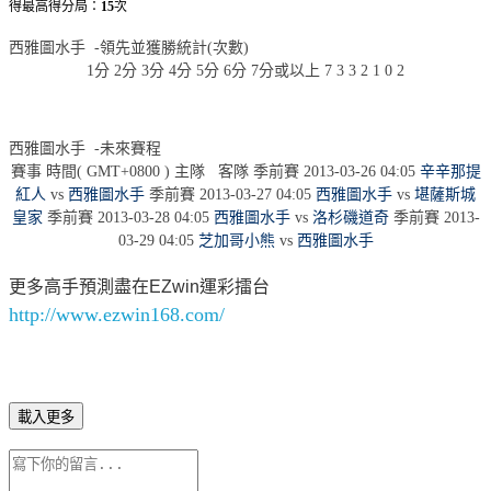
得最高得分局：
15
次
西雅圖水手 -領先並獲勝統計(次數)
1分 2分 3分 4分 5分 6分 7分或以上 7 3 3 2 1 0 2
西雅圖水手 -未來賽程
賽事 時間( GMT+0800 ) 主隊 客隊 季前賽 2013-03-26 04:05
辛辛那提
紅人
vs
西雅圖水手
季前賽 2013-03-27 04:05
西雅圖水手
vs
堪薩斯城
皇家
季前賽 2013-03-28 04:05
西雅圖水手
vs
洛杉磯道奇
季前賽 2013-
03-29 04:05
芝加哥小熊
vs
西雅圖水手
更多高手預測盡在EZwin運彩擂台
http://www.ezwin168.com/
載入更多